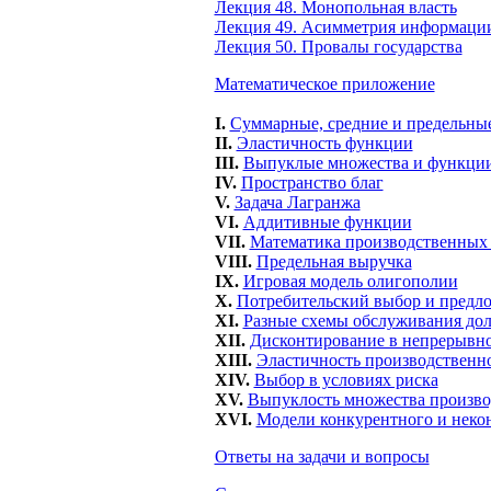
Лекция 48. Монопольная власть
Лекция 49. Асимметрия информаци
Лекция 50. Провалы государства
Математическое приложение
I.
Суммарные, средние и предельны
II.
Эластичность функции
III.
Выпуклые множества и функци
IV.
Пространство благ
V.
Задача Лагранжа
VI.
Аддитивные функции
VII.
Математика производственных
VIII.
Предельная выручка
IX.
Игровая модель олигополии
X.
Потребительский выбор и предло
XI.
Разные схемы обслуживания дол
XII.
Дисконтирование в непрерывн
XIII.
Эластичность производственно
XIV.
Выбор в условиях риска
XV.
Выпуклость множества произв
XVI.
Модели конкурентного и неко
Ответы на задачи и вопросы