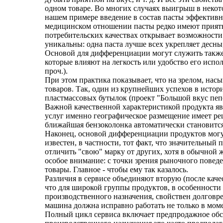
одном товаре. Во многих случаях выигрыш в некот
нашем примере введение в состав пасты эффектив
медицинском отношении пасты редко имеют прият
потребительских качествах открывает возможности 
уникальны: одна паста лучше всех укрепляет десны, д
Основой для дифференциации могут служить также д
которые влияют на легкость или удобство его испо
проч.).
При этом практика показывает, что на зрелом, на
товаров. Так, один из крупнейших успехов в исто
пластмассовых бутылок (проект "Большой вкус пеп
Важной качественной характеристикой продукта яв
услуг именно географическое размещение имеет реш
ближайшая бензоколонка автоматически становится
Наконец, основой дифференциации продуктов могу
известен, в частности, тот факт, что значительны
отличить "свою" марку от других, хотя в обычной 
особое внимание: с точки зрения рыночного поведе
товары. Главное - чтобы ему так казалось.
Различия в сервисе объединяют вторую (после кач
что для широкой группы продуктов, в особенности
производственного назначения, свойствен долговр
машина должна исправно работать не только в мом
Полный цикл сервиса включает предпродажное обс