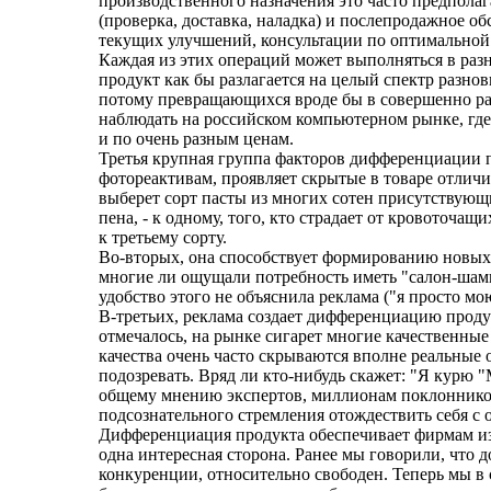
производственного назначения это часто предполаг
(проверка, доставка, наладка) и послепродажное 
текущих улучшений, консультации по оптимальной
Каждая из этих операций может выполняться в разн
продукт как бы разлагается на целый спектр разн
потому превращающихся вроде бы в совершенно раз
наблюдать на российском компьютерном рынке, где
и по очень разным ценам.
Третья крупная группа факторов дифференциации п
фотореактивам, проявляет скрытые в товаре отличи
выберет сорт пасты из многих сотен присутствующи
пена, - к одному, того, кто страдает от кровоточащи
к третьему сорту.
Во-вторых, она способствует формированию новых
многие ли ощущали потребность иметь "салон-шампу
удобство этого не объяснила реклама ("я просто мо
В-третьих, реклама создает дифференциацию проду
отмечалось, на рынке сигарет многие качественны
качества очень часто скрываются вполне реальные о
подозревать. Вряд ли кто-нибудь скажет: "Я курю "
общему мнению экспертов, миллионам поклонников 
подсознательного стремления отождествить себя с 
Дифференциация продукта обеспечивает фирмам из
одна интересная сторона. Ранее мы говорили, что 
конкуренции, относительно свободен. Теперь мы в 