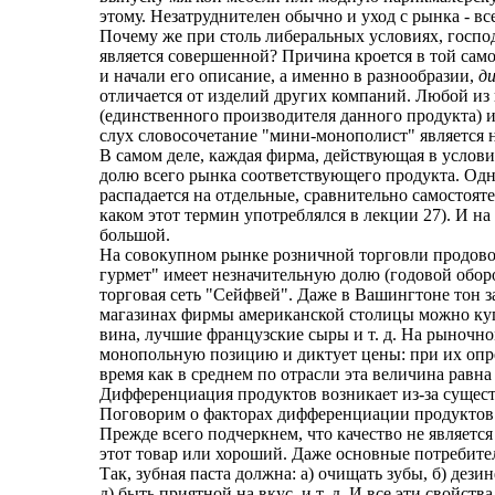
этому. Незатруднителен обычно и уход с рынка - вс
Почему же при столь либеральных условиях, госпо
является совершенной? Причина кроется в той сам
и начали его описание, а именно в разнообразии,
д
отличается от изделий других компаний. Любой из
(единственного производителя данного продукта) 
слух словосочетание "мини-монополист" является 
В самом деле, каждая фирма, действующая в усло
долю всего рынка соответствующего продукта. Одн
распадается на отдельные, сравнительно самостоят
каком этот термин употреблялся в лекции 27). И н
большой.
На совокупном рынке розничной торговли продов
гурмет" имеет незначительную долю (годовой оборо
торговая сеть "Сейфвей". Даже в Вашингтоне тон з
магазинах фирмы американской столицы можно куп
вина, лучшие французские сыры и т. д. На рыночн
монопольную позицию и диктует цены: при их опре
время как в среднем по отрасли эта величина равна
Дифференциация продуктов возникает из-за суще
Поговорим о факторах дифференциации продуктов
Прежде всего подчеркнем, что качество не является 
этот товар или хороший. Даже основные потребите
Так, зубная паста должна: а) очищать зубы, б) дези
д) быть приятной на вкус, и т. д. И все эти свойс