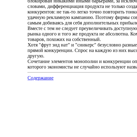
блокирован никакими иными барьерами, за исключ
словами, дифференциация продукта не только созда
конкурентов: не так-то легко точно повторить тон
удачную рекламную кампанию. Поэтому фирмы сов
самым добиваясь для себя дополнительных прибыле
Вместе с тем не следует преувеличивать доступну
рынка одного и того же продукта не абсолютна. К
товаров, похожих на собственный.
Хотя "фрут энд нат" и "сникерс" безусловно разны
прямой конкуренции. Спрос на каждую из них высок
другую.
Сочетание элементов монополии и конкуренции оп
которого экономисты не случайно используют назв
Содержание