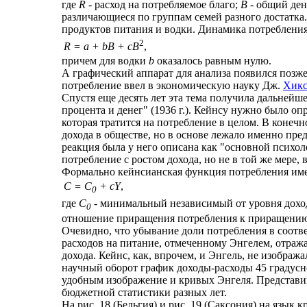
где
R
- расход на потребляемое благо;
В
- общий ден
различающиеся по группам семей разного достатка
продуктов питания и водки. Динамика потребления
2
R = а + bB + cB
,
причем для водки
b
оказалось равным нулю.
А графический аппарат для анализа появился позж
потребление ввел в экономическую науку Дж.
Хик
Спустя еще десять лет эта тема получила дальнейш
процента и денег" (1936 г.). Кейнсу нужно было о
которая тратится на потребление в целом. В конеч
дохода в обществе, но в основе лежало именно пре
реакция была у него описана как "основной психол
потребление с ростом дохода, но не в той же мере, в
Формально кейнсианская функция потребления име
С = С
+ сY
,
0
где
С
- минимальный независимый от уровня дохо
0
отношение приращения потребления к приращению
Очевидно, что убывание доли потребления в соотв
расходов на питание, отмеченному Энгелем, отраж
дохода. Кейнс, как, впрочем, и Энгель, не изображ
научный оборот график доходы-расходы 45 градусн
удобным изображение и кривых Энгеля. Представи
бюджетной статистики разных лет.
На рис. 18 (Бельгия) и рис. 19 (Саксония) на язык