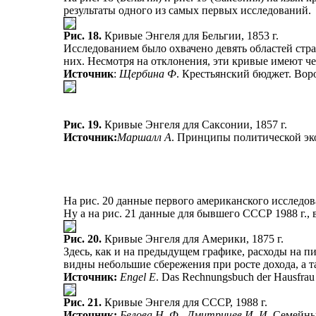
результаты одного из самых первых исследований.
Рис. 18.
Кривые Энгеля для Бельгии, 1853 г.
Исследованием было охвачено девять областей стра
них. Несмотря на отклонения, эти кривые имеют ч
Источник
:
Щербина Ф
. Крестьянский бюджет. Воро
Рис. 19.
Кривые Энгеля для Саксонии, 1857 г.
Источник:
Маршалл А
. Принципы политической экон
На рис. 20 данные первого американского исследова
Ну а на рис. 21 данные для бывшего СССР 1988 г., 
Рис. 20.
Кривые Энгеля для Америки, 1875 г.
Здесь, как и на предыдущем графике, расходы на 
видны небольшие сбережения при росте дохода, а т
Источник:
Engel Е
. Das Rechnungsbuch der Hausfrau u
Рис. 21.
Кривые Энгеля для CCCР, 1988 г.
Источник:
Белова Н. Ф., Дмитричев И. И.
Семейный