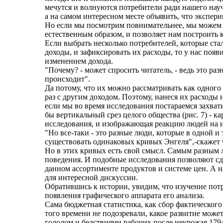
мечутся и волнуются потребители ради нашего нау
а на самом интересном месте объявить, что экспери
Но если мы посмотрим повнимательнее, мы можем у
естественным образом, и позволяет нам построить 
Если выбрать несколько потребителей, которые ст
доходы, и зафиксировать их расходы, то у нас появ
изменением дохода.
"Почему? - может спросить читатель, - ведь это ра
происходит".
Да потому, что их можно рассматривать как одного
раз с другим доходом. Поэтому, нанеся их расходы 
если мы во время исследования постараемся захват
бы вертикальный срез целого общества (рис. 7) - к
исследования, и изображающая реакцию людей на и
"Но все-таки - это разные люди, которые в одной и
существовать одинаковых кривых Энгеля",-скажет чи
Но в этих кривых есть свой смысл. Самым разным
поведения. И подобные исследования позволяют сд
данном ассортименте продуктов и системе цен. А 
для интересной дискуссии.
Обратившись к истории, увидим, что изучение потр
появления графического аппарата его анализа.
Сама бюджетная статистика, как сбор фактического 
того времени не подозревали, какое развитие може
голодом и бедствиями рабочих после неурожая 1794