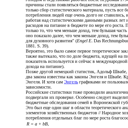
причины стали появляться бюджетные исследования
только сбор статистического материала, пусть все
потребления людей еще очень долго не ставились, 
работая над статистическими данными разных лет 
расходов на питание в бюджете по мере его роста.
только то, что чем меньше доход, тем бульшая часть
оно показало далее, что чем меньше доход, тем бул
для духовного развития" (
Engel Е
. Das Rechnungsbuch
1881. S. 39).
Вероятно, это было самое первое теоретическое за
также вытекало, что по доле бюджета, идущей на п
показатель используется и сейчас в международной 
дохода на питание).
Позже другой немецкий статистик, Адольф Швабе, 
два закона известны как законы Энгеля и Швабе. 
Энгеля. И хотя сам
Энгель
графиками не пользовался
зависимости.
Российские статистики тоже проводили аналогичны
подвергали их проверке. Особенно следует выдели
бюджетные обследования семей в Воронежской губ
Это был еще один шаг в области теоретического ан
элементов хозяйственных бюджетов // Народное хозя
потребления отдельных благ по мере роста благос
R = а + bB
,