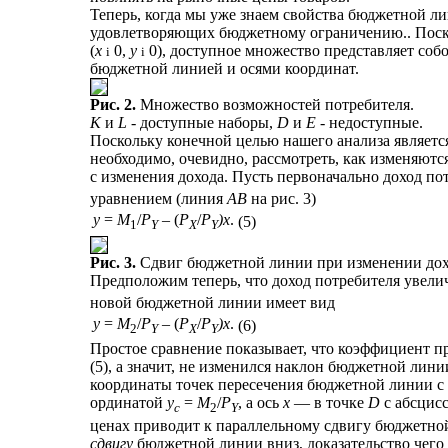
Теперь, когда мы уже знаем свойства бюджетной л
удовлетворяющих бюджетному ограничению.. Поск
(
x
0,
y
0), доступное множество представляет соб
i
i
бюджетной линией и осями координат.
Рис. 2.
Множество возможностей потребителя.
K
и
L
- доступные наборы,
D
и
Е
- недоступные.
Поскольку конечной целью нашего анализа является
необходимо, очевидно, рассмотреть, как изменяют
с изменения дохода. Пусть первоначально доход по
уравнением (линия
АВ
на рис. 3)
y
=
M
/
P
– (
P
/
P
)x
.
(5)
1
Y
X
Y
Рис. 3.
Сдвиг бюджетной линии при изменении дох
Предположим теперь, что доход потребителя увели
новой бюджетной линии имеет вид
y
=
M
/
P
– (
P
/
P
)x
.
(6)
2
Y
X
Y
Простое сравнение показывает, что коэффициент 
(5), а значит, не изменился наклон бюджетной лин
координаты точек пересечения бюджетной линии с 
ординатой
y
=
М
/
P
, а ось
x
— в точке
D
с абсцис
c
2
Y
ценах приводит к параллельному сдвигу бюджетной
сдвигу
бюджетной линии вниз, доказательство чего