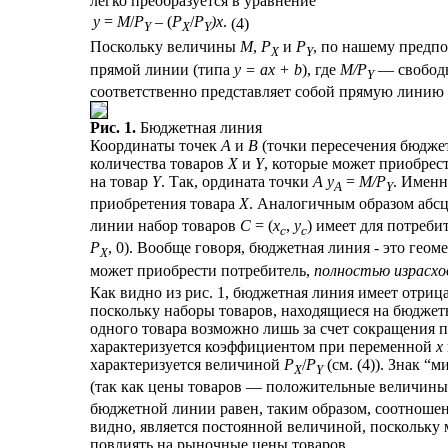
легко преобразуется в уравнение
y
=
M
/
P
– (
P
/
P
)x
.
(4)
Y
X
Y
Поскольку величины
М
,
Р
и
Р
, по нашему предпо
X
Y
прямой линии (типа
y = ax + b
), где
М/Р
— свободн
Y
соответственно представляет собой прямую линию
Рис. 1.
Бюджетная линия
Координаты точек
А
и
В
(точки пересечения бюдже
количества товаров
Х
и
Y
, которые может приобрест
на товар
Y
. Так, ордината точки
А
y
=
М/Р
. Именн
A
Y
приобретения товара
X
. Аналогичным образом абс
линии набор товаров
С
= (
x
,
y
) имеет для потреби
c
c
Р
, 0). Вообще говоря, бюджетная линия - это гео
X
может приобрести потребитель,
полностью израсхо
Как видно из рис. 1, бюджетная линия имеет отри
поскольку наборы товаров, находящиеся на бюджет
одного товара возможно лишь за счет сокращения 
характеризуется коэффициентом при переменной
х
характеризуется величиной
Р
/
Р
(см. (4)). Знак “
X
Y
(так как цены товаров — положительные величины, 
бюджетной линии равен, таким образом, соотношен
видно, является постоянной величиной, поскольку
повлиять на рыночные цены товаров.