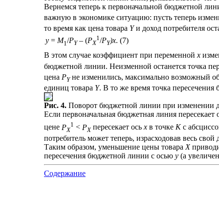
Вернемся теперь к первоначальной бюджетной ли
важную в экономике ситуацию: пусть теперь измен
то время как цена товара
Y
и доход потребителя ос
1
(7)
y
=
M
/
P
– (
P
/
P
)x
.
1
Y
X
Y
В этом случае коэффициент при переменной
х
измен
бюджетной линии. Неизменной останется точка пе
цена
P
не изменились, максимально возможный об
Y
единиц товара
Y
. В то же время точка пересечени
Рис. 4.
Поворот бюджетной линии при изменении д
Если первоначальная бюджетная линия пересекает 
1
цене
P
<
P
пересекает ось
х
в точке
K
с абсцисс
X
X
потребитель может теперь, израсходовав весь свой 
Таким образом, уменьшение цены товара
Х
приводи
пересечения бюджетной линии с осью
y
(а увеличе
Содержание