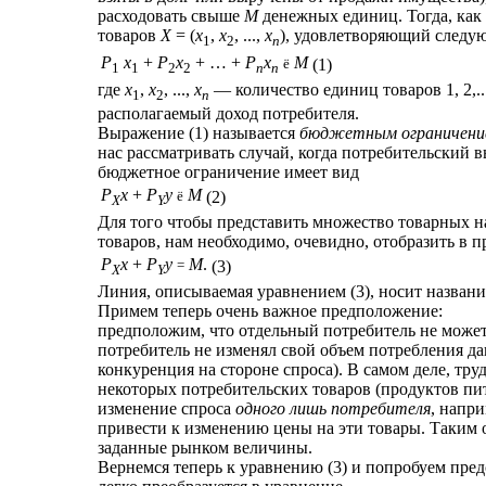
расходовать свыше
М
денежных единиц. Тогда, как
товаров
Х
= (
x
,
x
, ...,
x
), удовлетворяющий следу
1
2
n
P
x
+
P
x
+ … +
P
x
M
ё
(1)
1
1
2
2
n
n
где
x
,
x
, ...,
x
— количество единиц товаров 1, 2,..
1
2
n
располагаемый доход потребителя.
Выражение (1) называется
бюджетным ограничени
нас рассматривать случай, когда потребительский 
бюджетное ограничение имеет вид
P
x
+
P
y
M
ё
(2)
X
Y
Для того чтобы представить множество товарных н
товаров, нам необходимо, очевидно, отобразить в п
P
x
+
P
y
M
.
=
(3)
X
Y
Линия, описываемая уравнением (3), носит назван
Примем теперь очень важное предположение:
предположим, что отдельный потребитель не может 
потребитель не изменял свой объем потребления д
конкуренция на стороне спроса). В самом деле, тру
некоторых потребительских товаров (продуктов пит
изменение спроса
одного лишь потребителя
, напр
привести к изменению цены на эти товары. Таким 
заданные рынком величины.
Вернемся теперь к уравнению (3) и попробуем пре