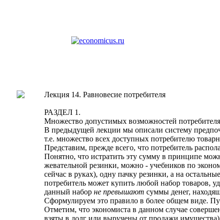
Лекция 14. Равновесие потребителя
РАЗДЕЛ 1.
Множество допустимых возможностей потребителя
В предыдущей лекции мы описали систему предпоч
т.е. множество всех доступных потребителю товар
Представим, прежде всего, что потребитель распол
Понятно, что истратить эту сумму в принципе мож
жевательной резинки, можно - учебников по эконом
сейчас в руках), одну пачку резинки, а на остальн
потребитель может купить любой набор товаров, 
данный набор
не превышают
суммы денег, находящ
Сформулируем это правило в более общем виде. Пу
Отметим, что экономиста в данном случае совершен
взяты в долг или выручены от продажи имущества),