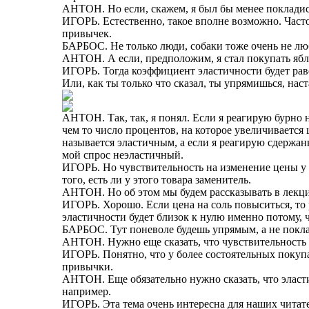
АНТОН. Но если, скажем, я был бы менее покладис
ИГОРЬ. Естественно, такое вполне возможно. Часто
привычек.
БАРБОС. Не только люди, собаки тоже очень не лю
АНТОН. А если, предположим, я стал покупать ябло
ИГОРЬ. Тогда коэффициент эластичности будет раве
Или, как ты только что сказал, ты упрямишься, на
АНТОН. Так, так, я понял. Если я реагирую бурно 
чем то число процентов, на которое увеличивается
называется эластичным, а если я реагирую сдержан
мой спрос неэластичный.
ИГОРЬ. Но чувствительность на изменение цены у к
того, есть ли у этого товара заменитель.
АНТОН. Но об этом мы будем рассказывать в лекци
ИГОРЬ. Хорошо. Если цена на соль повыситься, то 
эластичности будет близок к нулю именно потому, ч
БАРБОС. Тут поневоле будешь упрямым, а не покл
АНТОН. Нужно еще сказать, что чувствительность 
ИГОРЬ. Понятно, что у более состоятельных покуп
привычки.
АНТОН. Еще обязательно нужно сказать, что эластич
например.
ИГОРЬ. Эта тема очень интересна для наших читате